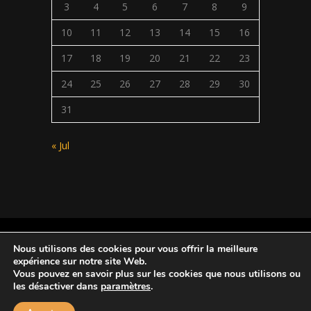
3
4
5
6
7
8
9
10
11
12
13
14
15
16
17
18
19
20
21
22
23
24
25
26
27
28
29
30
31
« Jul
Conception |
Inter-vision.ca
Nous utilisons des cookies pour vous offrir la meilleure
expérience sur notre site Web.
Vous pouvez en savoir plus sur les cookies que nous utilisons ou
Copyright © 2024 Tous droits réservés. |
les désactiver dans
paramètres
.
Maison le Ricochet