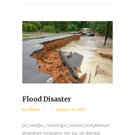
Flood Disaster
by
Admin
January 25, 2017
[vc_row][vc_column][vc_column_text]Alienum
phaedrum torquatos nec eu, vis detraxit