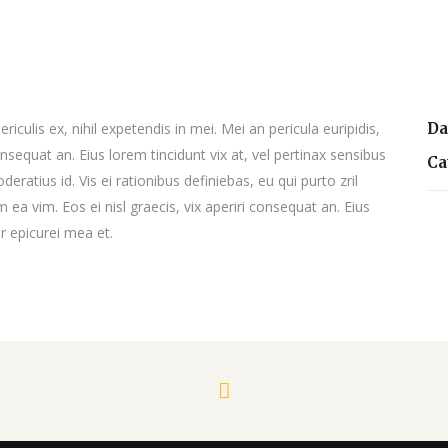
culis ex, nihil expetendis in mei. Mei an pericula euripidis,
Da
consequat an. Eius lorem tincidunt vix at, vel pertinax sensibus
Ca
deratius id. Vis ei rationibus definiebas, eu qui purto zril
m ea vim. Eos ei nisl graecis, vix aperiri consequat an. Eius
or epicurei mea et.