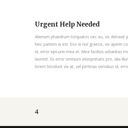
Urgent Help Needed
Alienum phaedrum torquatos nec eu, vis detraxit peri
hinc partem ei est. Eos ei nisl graecis, vix aperiri 
id, error epicurei mea et. Mea facilisis urbanitas mo
laoreet. Ex error omnium interpretaris pro, alia illu
lorem tincidunt vix at, vel pertinax sensibus id, err