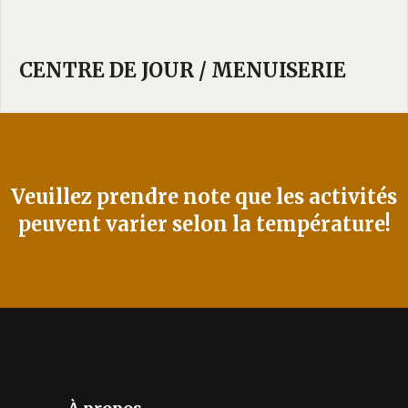
CENTRE DE JOUR / MENUISERIE
Veuillez prendre
note
que
les
activités
peuvent
varier
selon
la
température!