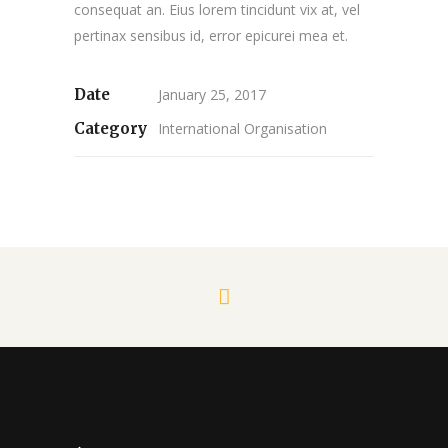
consequat an. Eius lorem tincidunt vix at, vel
pertinax sensibus id, error epicurei mea et.
Date
January 25, 2017
Category
International Organisation