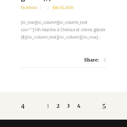
by
Admin
July 15, 2026
[vc_row][vc_column][vc_column_text
css=""]10h Marche à Chelsea et crème glacée
($)[/vc_column_text][/vc_column][/vc_row]...
Share:
1
2
3
4