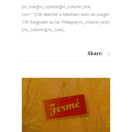
[vc_row][vc_column][vc_column_text
css=""]10h Marche à Masham avec un usager
13h Baignade au lac Philippe[/vc_column_text]
[/vc_column][/vc_row]...
Share: