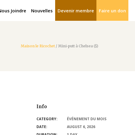
Nous Joindre
Nouvelles
Devenir membre
Faire un don
Maison le Ricochet
/
Mini-putt à Chelsea ($)
Info
CATEGORY:
ÉVÉNEMENT DU MOIS
DATE:
AUGUST 6, 2026
DURATION:
1 DAY