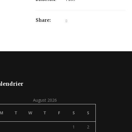
Share:
lendrier
August 2026
M
T
W
T
F
S
S
1
2