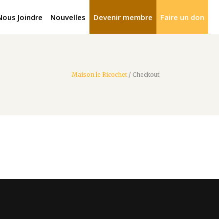
Nous Joindre
Nouvelles
Devenir membre
Faire un don
Maison le Ricochet
/
Checkout